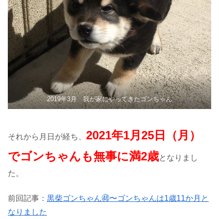
2019年3月 我が家にやってきたゴンちゃん
2021年1月25日（月）
それから月日が経ち、
でゴンちゃんも無事に満2歳
となりまし
た。
前回記事：
黒柴ゴンちゃん㊽〜ゴンちゃんは1歳11か月と
なりました