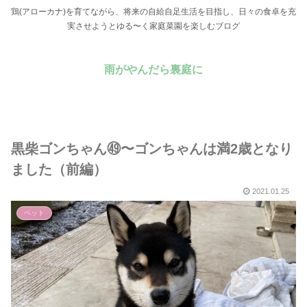
鶏(アローカナ)を育てながら、将来の自給自足生活を目指し、日々の食卓を充
実させようとゆる〜く家庭菜園を楽しむブログ
雨がやんだら裏庭に
黒柴ゴンちゃん㊾〜ゴンちゃんは満2歳となり
ました（前編）
2021.01.25
ペット