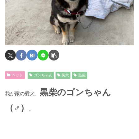
ペット
ゴンちゃん
柴犬
黒柴
黒柴のゴンちゃん
我が家の愛犬、
（♂）
。