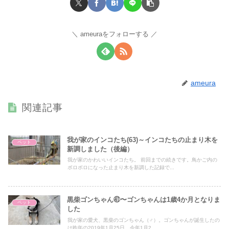
ameuraをフォローする
ameura
関連記事
我が家のインコたち(63)～インコたちの止まり木を
ペット
新調しました（後編）
我が家のかわいいインコたち。 前回までの続きです。鳥かご内の
ボロボロになった止まり木を新調した記録で...
黒柴ゴンちゃん㊶〜ゴンちゃんは1歳4か月となりま
ペット
した
我が家の愛犬、黒柴のゴンちゃん（♂）。ゴンちゃんが誕生したの
は昨年の2019年1月25日、今年1月2...