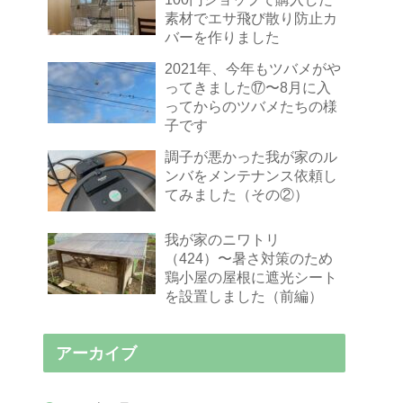
素材でエサ飛び散り防止カ
バーを作りました
2021年、今年もツバメがや
ってきました⑰〜8月に入
ってからのツバメたちの様
子です
調子が悪かった我が家のル
ンバをメンテナンス依頼し
てみました（その②）
我が家のニワトリ
（424）〜暑さ対策のため
鶏小屋の屋根に遮光シート
を設置しました（前編）
アーカイブ