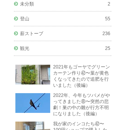
未分類
2
登山
55
薪ストーブ
236
観光
25
2021年もゴーヤでグリーン
カーテン作り㊷〜葉が黄色
くなってきたので追肥を行
いました（後編）
2022年、今年もツバメがや
ってきました⑧〜突然の悲
劇！巣の中の雛が行方不明
になりました（後編）
我が家のインコたち㊷〜
100円ショップで購入した