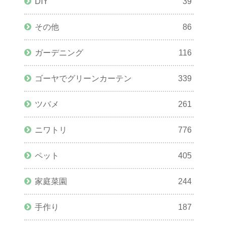
DIY
39
その他
86
ガーデニング
116
ゴーヤでグリーンカーテン
339
ツバメ
261
ニワトリ
776
ペット
405
家庭菜園
244
手作り
187