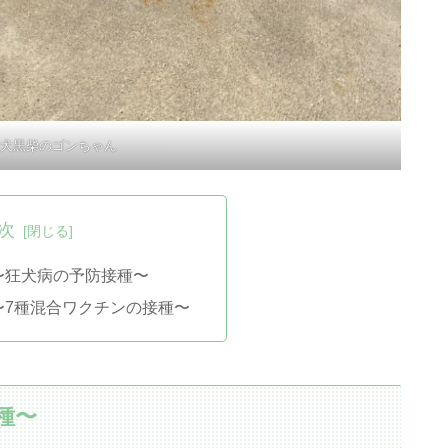
犬黒柴のゴンちゃん
次
日〜狂犬病の予防接種〜
1日〜7種混合ワクチンの接種〜
接種〜