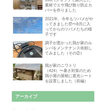
素材でエサ飛び散り防止カ
バーを作りました
2021年、今年もツバメがや
ってきました⑰〜8月に入
ってからのツバメたちの様
子です
調子が悪かった我が家のル
ンバをメンテナンス依頼し
てみました（その②）
我が家のニワトリ
（424）〜暑さ対策のため
鶏小屋の屋根に遮光シート
を設置しました（前編）
アーカイブ