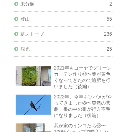
未分類
2
登山
55
薪ストーブ
236
観光
25
2021年もゴーヤでグリーン
カーテン作り㊷〜葉が黄色
くなってきたので追肥を行
いました（後編）
2022年、今年もツバメがや
ってきました⑧〜突然の悲
劇！巣の中の雛が行方不明
になりました（後編）
我が家のインコたち㊷〜
100円ショップで購入した