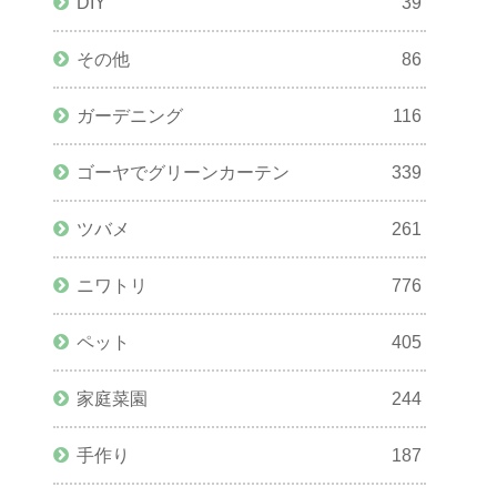
DIY
39
その他
86
ガーデニング
116
ゴーヤでグリーンカーテン
339
ツバメ
261
ニワトリ
776
ペット
405
家庭菜園
244
手作り
187