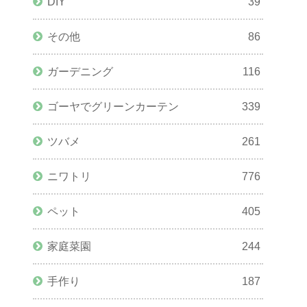
DIY
39
その他
86
ガーデニング
116
ゴーヤでグリーンカーテン
339
ツバメ
261
ニワトリ
776
ペット
405
家庭菜園
244
手作り
187