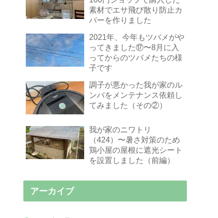
素材でエサ飛び散り防止カ
バーを作りました
2021年、今年もツバメがや
ってきました⑰〜8月に入
ってからのツバメたちの様
子です
調子が悪かった我が家のル
ンバをメンテナンス依頼し
てみました（その②）
我が家のニワトリ
（424）〜暑さ対策のため
鶏小屋の屋根に遮光シート
を設置しました（前編）
アーカイブ