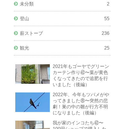
未分類
2
登山
55
薪ストーブ
236
観光
25
2021年もゴーヤでグリーン
カーテン作り㊷〜葉が黄色
くなってきたので追肥を行
いました（後編）
2022年、今年もツバメがや
ってきました⑧〜突然の悲
劇！巣の中の雛が行方不明
になりました（後編）
我が家のインコたち㊷〜
100円ショップで購入した