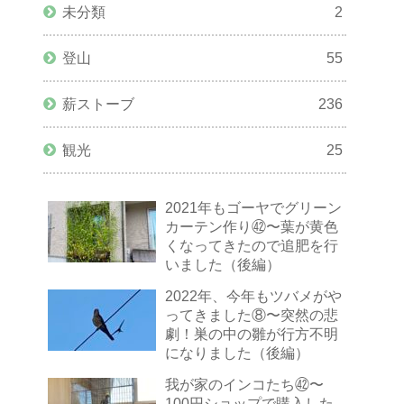
未分類
2
登山
55
薪ストーブ
236
観光
25
2021年もゴーヤでグリーン
カーテン作り㊷〜葉が黄色
くなってきたので追肥を行
いました（後編）
2022年、今年もツバメがや
ってきました⑧〜突然の悲
劇！巣の中の雛が行方不明
になりました（後編）
我が家のインコたち㊷〜
100円ショップで購入した