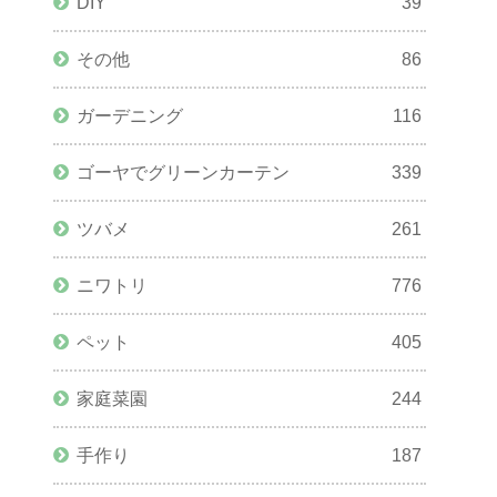
DIY
39
その他
86
ガーデニング
116
ゴーヤでグリーンカーテン
339
ツバメ
261
ニワトリ
776
ペット
405
家庭菜園
244
手作り
187