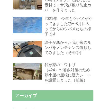
素材でエサ飛び散り防止カ
バーを作りました
2021年、今年もツバメがや
ってきました⑰〜8月に入
ってからのツバメたちの様
子です
調子が悪かった我が家のル
ンバをメンテナンス依頼し
てみました（その②）
我が家のニワトリ
（424）〜暑さ対策のため
鶏小屋の屋根に遮光シート
を設置しました（前編）
アーカイブ