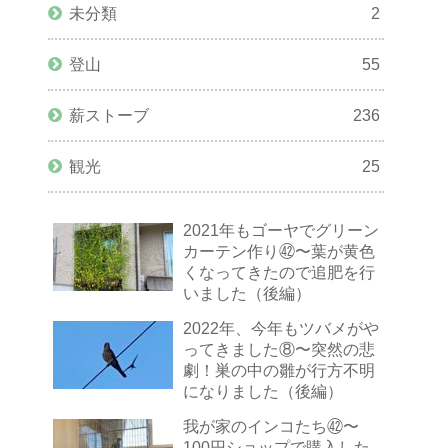
未分類
2
登山
55
薪ストーブ
236
観光
25
2021年もゴーヤでグリーン
カーテン作り㊷〜葉が黄色
くなってきたので追肥を行
いました（後編）
2022年、今年もツバメがや
ってきました⑧〜突然の悲
劇！巣の中の雛が行方不明
になりました（後編）
我が家のインコたち㊷〜
100円ショップで購入した