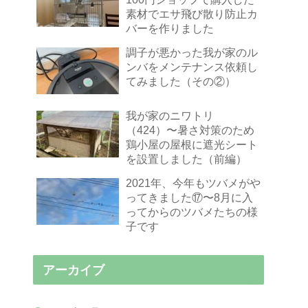
素材でエサ飛び散り防止カ
バーを作りました
調子が悪かった我が家のル
ンバをメンテナンス依頼し
てみました（その②）
我が家のニワトリ
（424）〜暑さ対策のため
鶏小屋の屋根に遮光シート
を設置しました（前編）
2021年、今年もツバメがや
ってきました⑰〜8月に入
ってからのツバメたちの様
子です
アーカイブ