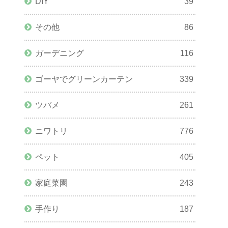
DIY
39
その他
86
ガーデニング
116
ゴーヤでグリーンカーテン
339
ツバメ
261
ニワトリ
776
ペット
405
家庭菜園
243
手作り
187