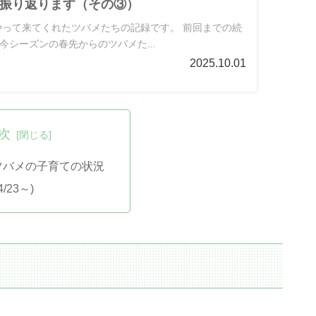
振り返ります（その③）
にやって来てくれたツバメたちの記録です。 前回までの続
今シーズンの春先からのツバメた...
2025.10.01
次
のツバメの子育ての状況
/23～)