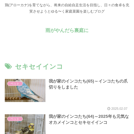
鶏(アローカナ)を育てながら、将来の自給自足生活を目指し、日々の食卓を充
実させようとゆる〜く家庭菜園を楽しむブログ
雨がやんだら裏庭に
セキセイインコ
我が家のインコたち(65)～インコたちの爪
ペット
切りをしました
2025.02.07
我が家のインコたち(64)～2025年も元気な
ペット
オカメインコとセキセイインコ