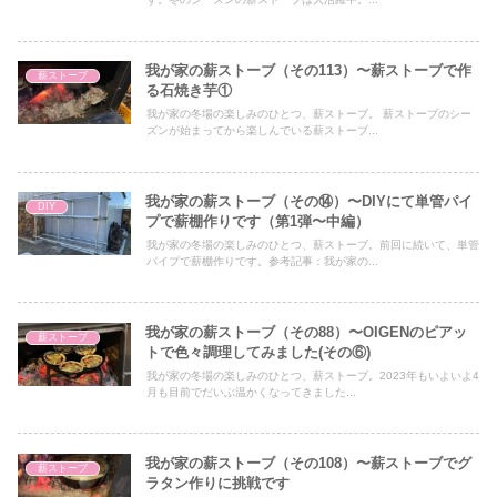
我が家の薪ストーブ（その113）〜薪ストーブで作
薪ストーブ
る石焼き芋①
我が家の冬場の楽しみのひとつ、薪ストーブ。 薪ストーブのシー
ズンが始まってから楽しんでいる薪ストーブ...
我が家の薪ストーブ（その⑭）〜DIYにて単管パイ
DIY
プで薪棚作りです（第1弾〜中編）
我が家の冬場の楽しみのひとつ、薪ストーブ。前回に続いて、単管
パイプで薪棚作りです。参考記事：我が家の...
我が家の薪ストーブ（その88）〜OIGENのピアッ
薪ストーブ
トで色々調理してみました(その⑥)
我が家の冬場の楽しみのひとつ、薪ストーブ。2023年もいよいよ4
月も目前でだいぶ温かくなってきました...
我が家の薪ストーブ（その108）〜薪ストーブでグ
薪ストーブ
ラタン作りに挑戦です