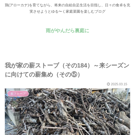
鶏(アローカナ)を育てながら、将来の自給自足生活を目指し、日々の食卓を充
実させようとゆる〜く家庭菜園を楽しむブログ
雨がやんだら裏庭に
我が家の薪ストーブ（その184）～来シーズン
に向けての薪集め（その⑤）
2025.03.15
薪ストーブ