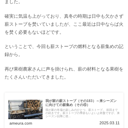
ました。
確実に気温も上がっており、真冬の時期は日中も欠かさず
薪ストーブを焚いていましたが、ここ最近は日中ならば火
を焚く必要もないほどです。
ということで、今回も薪ストーブの燃料となる薪集めの記
録から。
再び果樹農家さんに声を掛けられ、薪の材料となる果樹を
たくさんいただいてきました。
我が家の薪ストーブ（その183）～来シーズン
に向けての薪集め（その④）
我が家の冬場の楽しみのひとつ、薪ストーブ。 前回まで
の続きです。薪ストーブの季節もいよいよ終盤ですが、来
シーズン以降に使...
2025.03.11
ameura.com