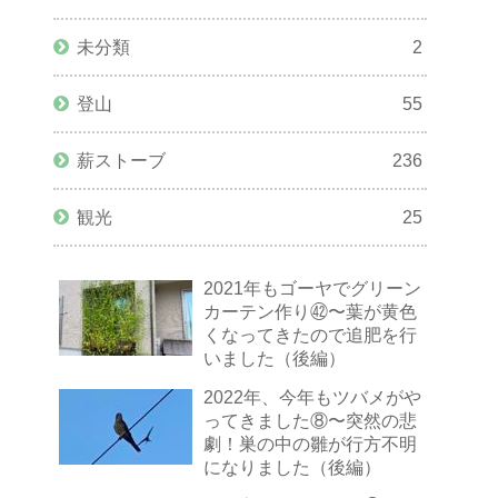
未分類
2
登山
55
薪ストーブ
236
観光
25
2021年もゴーヤでグリーン
カーテン作り㊷〜葉が黄色
くなってきたので追肥を行
いました（後編）
2022年、今年もツバメがや
ってきました⑧〜突然の悲
劇！巣の中の雛が行方不明
になりました（後編）