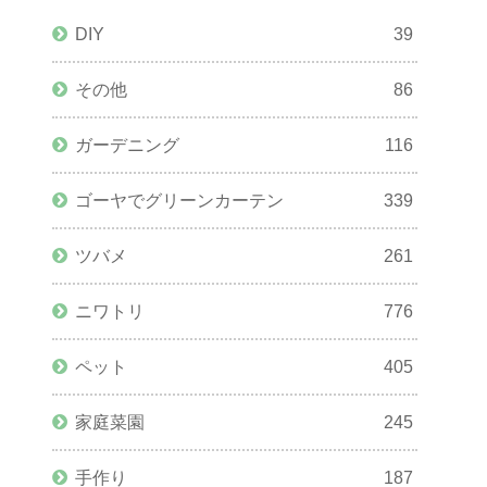
DIY
39
その他
86
ガーデニング
116
ゴーヤでグリーンカーテン
339
ツバメ
261
ニワトリ
776
ペット
405
家庭菜園
245
手作り
187