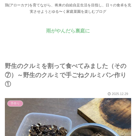
鶏(アローカナ)を育てながら、将来の自給自足生活を目指し、日々の食卓を充
実させようとゆる〜く家庭菜園を楽しむブログ
雨がやんだら裏庭に
野生のクルミを割って食べてみました（その
⑦）～野生のクルミで手ごねクルミパン作り
①
2025.12.29
手作り