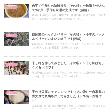
自宅で手作りの味噌造り（その⑭）〜味噌を仕込ん
手作り
で9か月、手作り味噌の完成です（後編）
前回に引き続き、手作り味噌です。前回記事：自宅で手作りの味噌
造り（その⑬）〜味噌を仕込んで9か月、手...
自家製のハックルベリー（その⑩）〜今年のハック
手作り
ルベリーもいよいよ終了です(後編)
2021年は、裏の畑でハックルベリーを栽培してみました。前回ま
での続きです。前回記事：自家製のハック...
干し柿を作ってみました（その④）〜干し柿はちょ
手作り
うど食べ頃です
秋の果物のひとつである「柿」。今シーズン、ご近所からいただい
た柿を、それぞれ干し柿として仕込みました...
手作り豆腐にチャレンジです（その②）〜自家製の
手作り
青大豆で豆腐を作ってみました（下準備〜豆乳作
り）
家庭菜園で作った自家製青大豆を使用しての豆腐作り。前回（その