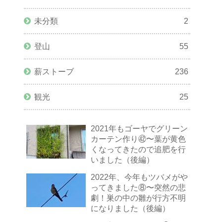
未分類
2
登山
55
薪ストーブ
236
観光
25
2021年もゴーヤでグリーン
カーテン作り㊷〜葉が黄色
くなってきたので追肥を行
いました（後編）
2022年、今年もツバメがや
ってきました⑧〜突然の悲
劇！巣の中の雛が行方不明
になりました（後編）