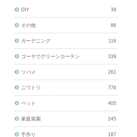
DIY
39
その他
86
ガーデニング
116
ゴーヤでグリーンカーテン
339
ツバメ
261
ニワトリ
776
ペット
405
家庭菜園
245
手作り
187