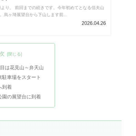
記録より。 前回までの続きです。今年初めてとなる信夫山
。烏ヶ埼展望台から下山します前...
2026.04.26
次
5回目は花見山～弁天山
東駐車場をスタート
へ到着
公園の展望台に到着