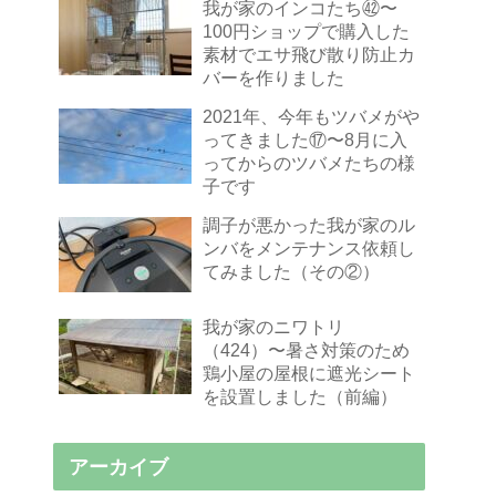
我が家のインコたち㊷〜
100円ショップで購入した
素材でエサ飛び散り防止カ
バーを作りました
2021年、今年もツバメがや
ってきました⑰〜8月に入
ってからのツバメたちの様
子です
調子が悪かった我が家のル
ンバをメンテナンス依頼し
てみました（その②）
我が家のニワトリ
（424）〜暑さ対策のため
鶏小屋の屋根に遮光シート
を設置しました（前編）
アーカイブ