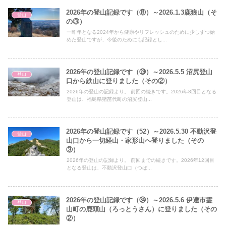
2026年の登山記録です（⑧）～2026.1.3鹿狼山（そ
登山
の③）
一昨年となる2024年から健康やリフレッシュのために少しずつ始
めた登山ですが、今後のためにも記録とし...
2026年の登山記録です（㉙）～2026.5.5 沼尻登山
登山
口から鉄山に登りました（その②）
2026年の登山の記録より。 前回の続きです。2026年8回目となる
登山は、福島県猪苗代町の沼尻登山...
2026年の登山記録です（52）～2026.5.30 不動沢登
登山
山口から一切経山・家形山へ登りました（その
③）
2026年の登山の記録より。 前回までの続きです。2026年12回目
となる登山は、不動沢登山口（つば...
2026年の登山記録です（㉞）～2026.5.6 伊達市霊
登山
山町の鹿頭山（ろっとうさん）に登りました（その
②）