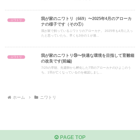
我が家のニワトリ（669）〜2025年4月のアローカ
ニワトリ
ナの様子です（その①）
我が家で飼っているニワトリのアローカナ。 2025年も4月に入っ
たと思っていたら、早くも3分の１が過...
我が家のニワトリ㉔〜快適な環境を目指して育雛箱
ニワトリ
の改良です(前編)
7/25の早朝、先週卵から孵化した7羽のアローカナのひよこのう
ち、1羽が亡くなっているのを確認しまし...
ホーム
ニワトリ
PAGE TOP