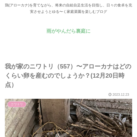
鶏(アローカナ)を育てながら、将来の自給自足生活を目指し、日々の食卓を充
実させようとゆる〜く家庭菜園を楽しむブログ
雨がやんだら裏庭に
我が家のニワトリ（557）〜アローカナはどの
くらい卵を産むのでしょうか？(12月20日時
点）
2023.12.23
ニワトリ