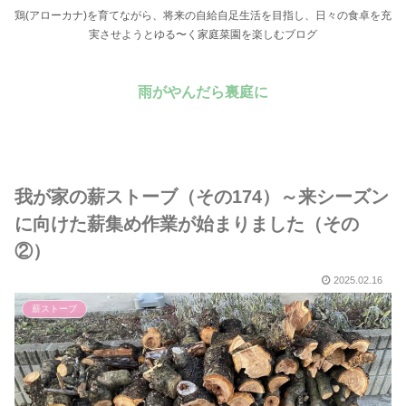
鶏(アローカナ)を育てながら、将来の自給自足生活を目指し、日々の食卓を充
実させようとゆる〜く家庭菜園を楽しむブログ
雨がやんだら裏庭に
我が家の薪ストーブ（その174）～来シーズン
に向けた薪集め作業が始まりました（その
②）
2025.02.16
薪ストーブ