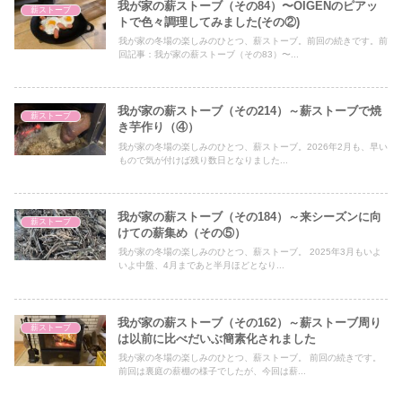
我が家の薪ストーブ（その84）〜OIGENのピアッ
薪ストーブ
トで色々調理してみました(その②)
我が家の冬場の楽しみのひとつ、薪ストーブ。前回の続きです。前
回記事：我が家の薪ストーブ（その83）〜...
我が家の薪ストーブ（その214）～薪ストーブで焼
薪ストーブ
き芋作り（④）
我が家の冬場の楽しみのひとつ、薪ストーブ。2026年2月も、早い
もので気が付けば残り数日となりました...
我が家の薪ストーブ（その184）～来シーズンに向
薪ストーブ
けての薪集め（その⑤）
我が家の冬場の楽しみのひとつ、薪ストーブ。 2025年3月もいよ
いよ中盤、4月まであと半月ほどとなり...
我が家の薪ストーブ（その162）～薪ストーブ周り
薪ストーブ
は以前に比べだいぶ簡素化されました
我が家の冬場の楽しみのひとつ、薪ストーブ。 前回の続きです。
前回は裏庭の薪棚の様子でしたが、今回は薪...