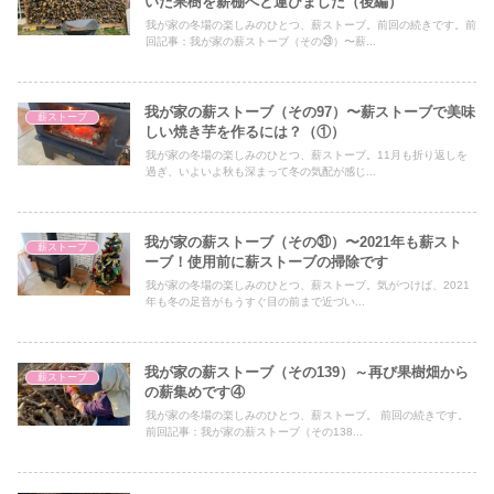
いた果樹を薪棚へと運びました（後編）
我が家の冬場の楽しみのひとつ、薪ストーブ。前回の続きです。前
回記事：我が家の薪ストーブ（その㉙）〜薪...
我が家の薪ストーブ（その97）〜薪ストーブで美味
薪ストーブ
しい焼き芋を作るには？（①）
我が家の冬場の楽しみのひとつ、薪ストーブ。11月も折り返しを
過ぎ、いよいよ秋も深まって冬の気配が感じ...
我が家の薪ストーブ（その㉛）〜2021年も薪スト
薪ストーブ
ーブ！使用前に薪ストーブの掃除です
我が家の冬場の楽しみのひとつ、薪ストーブ。気がつけば、2021
年も冬の足音がもうすぐ目の前まで近づい...
我が家の薪ストーブ（その139）～再び果樹畑から
薪ストーブ
の薪集めです④
我が家の冬場の楽しみのひとつ、薪ストーブ。 前回の続きです。
前回記事：我が家の薪ストーブ（その138...