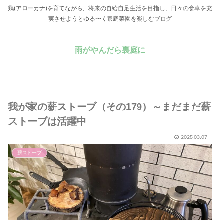
鶏(アローカナ)を育てながら、将来の自給自足生活を目指し、日々の食卓を充
実させようとゆる〜く家庭菜園を楽しむブログ
雨がやんだら裏庭に
我が家の薪ストーブ（その179）～まだまだ薪
ストーブは活躍中
2025.03.07
薪ストーブ