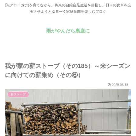
鶏(アローカナ)を育てながら、将来の自給自足生活を目指し、日々の食卓を充
実させようとゆる〜く家庭菜園を楽しむブログ
雨がやんだら裏庭に
我が家の薪ストーブ（その185）～来シーズン
に向けての薪集め（その⑥）
2025.03.18
薪ストーブ