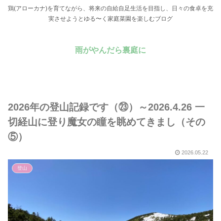
鶏(アローカナ)を育てながら、将来の自給自足生活を目指し、日々の食卓を充
実させようとゆる〜く家庭菜園を楽しむブログ
雨がやんだら裏庭に
2026年の登山記録です（㉓）～2026.4.26 一
切経山に登り魔女の瞳を眺めてきまし（その
⑤）
2026.05.22
登山