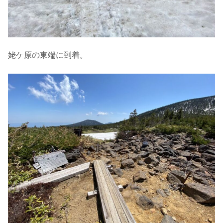
姥ケ原の東端に到着。