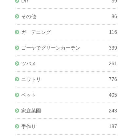
DIY
39
その他
86
ガーデニング
116
ゴーヤでグリーンカーテン
339
ツバメ
261
ニワトリ
776
ペット
405
家庭菜園
243
手作り
187