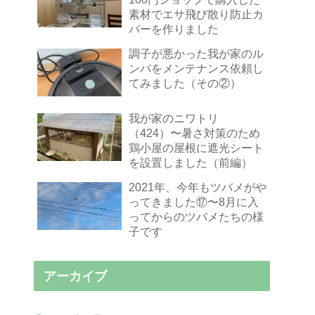
素材でエサ飛び散り防止カ
バーを作りました
調子が悪かった我が家のル
ンバをメンテナンス依頼し
てみました（その②）
我が家のニワトリ
（424）〜暑さ対策のため
鶏小屋の屋根に遮光シート
を設置しました（前編）
2021年、今年もツバメがや
ってきました⑰〜8月に入
ってからのツバメたちの様
子です
アーカイブ