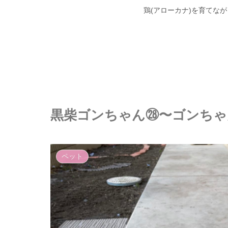
鶏(アローカナ)を育てな
黒柴ゴンちゃん㉘〜ゴンちゃん
ペット