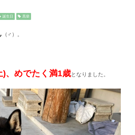
誕生日
黒柴
ん
（♂）。
(土)、めでたく満1歳
となりました。