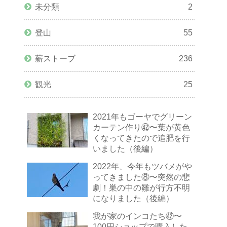
未分類
2
登山
55
薪ストーブ
236
観光
25
2021年もゴーヤでグリーン
カーテン作り㊷〜葉が黄色
くなってきたので追肥を行
いました（後編）
2022年、今年もツバメがや
ってきました⑧〜突然の悲
劇！巣の中の雛が行方不明
になりました（後編）
我が家のインコたち㊷〜
100円ショップで購入した