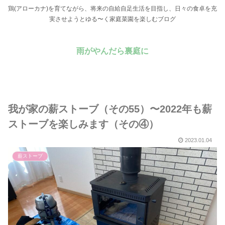
鶏(アローカナ)を育てながら、将来の自給自足生活を目指し、日々の食卓を充
実させようとゆる〜く家庭菜園を楽しむブログ
雨がやんだら裏庭に
我が家の薪ストーブ（その55）〜2022年も薪
ストーブを楽しみます（その④）
2023.01.04
薪ストーブ