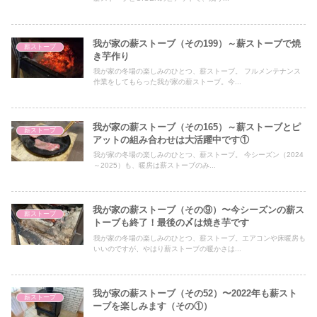
我が家の薪ストーブ（その199）～薪ストーブで焼
薪ストーブ
き芋作り
我が家の冬場の楽しみのひとつ、薪ストーブ。 フルメンテナンス
作業をしてもらった我が家の薪ストーブ。今...
我が家の薪ストーブ（その165）～薪ストーブとピ
薪ストーブ
アットの組み合わせは大活躍中です①
我が家の冬場の楽しみのひとつ、薪ストーブ。 今シーズン（2024
～2025）も、暖房は薪ストーブのみ...
我が家の薪ストーブ（その⑨）〜今シーズンの薪ス
薪ストーブ
トーブも終了！最後の〆は焼き芋です
我が家の冬場の楽しみのひとつ、薪ストーブ。エアコンや床暖房も
いいのですが、やはり薪ストーブの暖かさは...
我が家の薪ストーブ（その52）〜2022年も薪スト
薪ストーブ
ーブを楽しみます（その①）